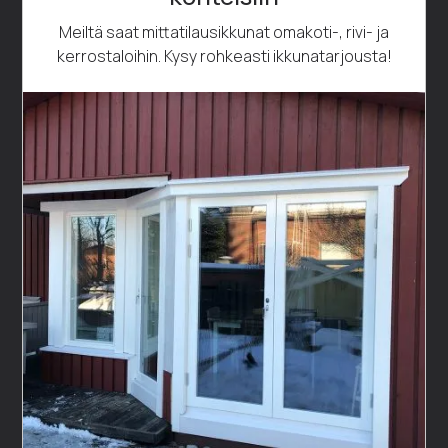
Meiltä saat mittatilausikkunat omakoti-, rivi- ja
kerrostaloihin. Kysy rohkeasti ikkunatarjousta!