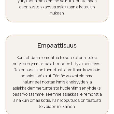
yrityksenä me olemme valmiita joustamaan
asennusten kanssa asiakkaan aikataulun
mukaan.
Empaattisuus
Kun tehdään remonttia toisen kotona, tulee
yrityksen ymmärtää aiheeseen liittyvä herkkyys.
Rakennusala on tunnetusti arvoiltaan kova kuin
seppien työkalut. Tämän vuoksi olemme
halunneet nostaa ihmisläheisyyden ja
asiakkaidemme tunteista huolehtimisen yhdeksi
pääarvoistamme. Teemme asiakkaalle remonttia
aina kuin omaa kotia, näin lopputulos on taatusti
toiveiden mukainen.