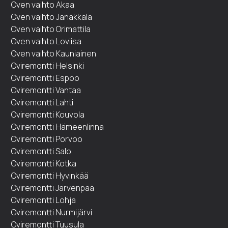
Oven vaihto Akaa
Oven vaihto Janakkala
Oven vaihto Orimattila
Oven vaihto Loviisa
Oven vaihto Kauniainen
Oviremontti Helsinki
Oviremontti Espoo
Oviremontti Vantaa
Oviremontti Lahti
Oviremontti Kouvola
Oviremontti Hämeenlinna
Oviremontti Porvoo
Oviremontti Salo
Oviremontti Kotka
Oviremontti Hyvinkää
Oviremontti Järvenpää
Oviremontti Lohja
Oviremontti Nurmijärvi
Oviremontti Tuusula