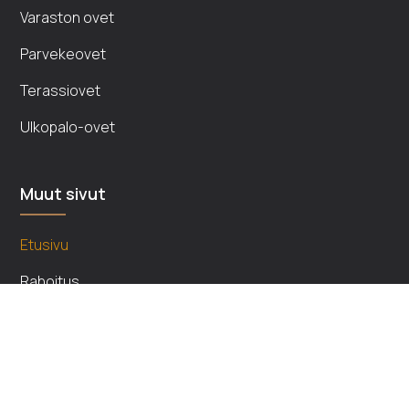
Varaston ovet
Parvekeovet
Terassiovet
Ulkopalo-ovet
Muut sivut
Etusivu
Rahoitus
Yritys
Referenssit
Artikkelit