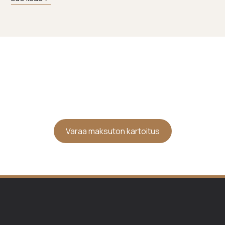
Olisiko nyt hyvä aika tehdä
ikkuna- tai oviremontti?
Varaa maksuton kartoitus