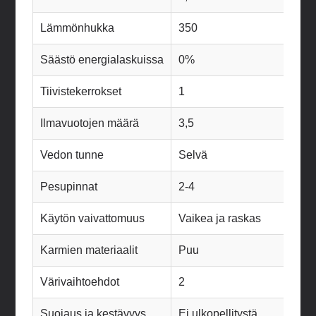
Lämmönhukka
350
210
Säästö energialaskuissa
0%
40%
Tiivistekerrokset
1
2
Ilmavuotojen määrä
3,5
2,2
Vedon tunne
Selvä
Lievä
Pesupinnat
2-4
6
Käytön vaivattomuus
Vaikea ja raskas
Tyyd
Karmien materiaalit
Puu
Puu/
Värivaihtoehdot
2
4
Suojaus ja kestävyys
Ei ulkopellitystä
Koht