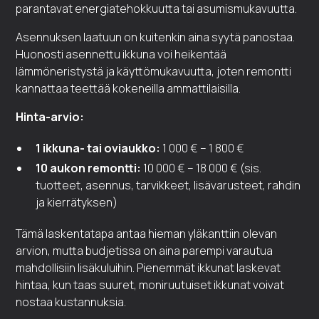
parantavat energiatehokkuutta tai asumismukavuutta.
Asennuksen laatuun on kuitenkin aina syytä panostaa.
Huonosti asennettu ikkuna voi heikentää
lämmöneristystä ja käyttömukavuutta, joten remontti
kannattaa teettää kokeneilla ammattilaisilla.
Hinta-arvio:
1 ikkuna- tai oviaukko:
1 000 € – 1 800 €
10 aukon remontti:
10 000 € – 18 000 € (sis.
tuotteet, asennus, tarvikkeet, lisävarusteet, rahdin
ja kierrätyksen)
Tämä laskentatapa antaa hieman yläkanttiin olevan
arvion, mutta budjetissa on aina parempi varautua
mahdollisiin lisäkuluihin. Pienemmät ikkunat laskevat
hintaa, kun taas suuret, moniruutuiset ikkunat voivat
nostaa kustannuksia.