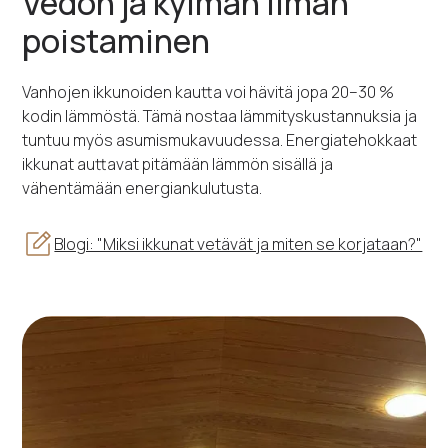
Vedon ja kylmän ilman
poistaminen
Vanhojen ikkunoiden kautta voi hävitä jopa 20–30 %
kodin lämmöstä. Tämä nostaa lämmityskustannuksia ja
tuntuu myös asumismukavuudessa. Energiatehokkaat
ikkunat auttavat pitämään lämmön sisällä ja
vähentämään energiankulutusta.
Blogi: "Miksi ikkunat vetävät ja miten se korjataan?"