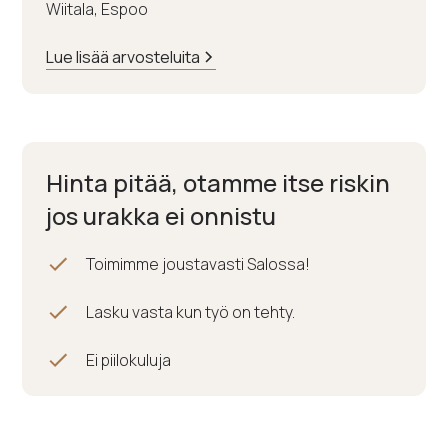
Wiitala, Espoo
Lue lisää arvosteluita
Hinta pitää, otamme itse riskin
jos urakka ei onnistu
Toimimme joustavasti Salossa!
Lasku vasta kun työ on tehty.
Ei piilokuluja