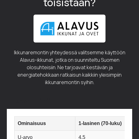
toisistaan?
Ikkunaremontin yhteydessä valitsemme käyttöön
Alavus-ikkunat, jotka on suunniteltu Suomen
olosuhteisiin. Ne tarjoavat kestävän ja
energiatehokkaan ratkaisun kaikkiin yleisimpiin
ikkunaremontin syihin.
Button
Button
Ominaisuus
1-lasinen (70-luku)
2-la
U-arvo
4,5
2,7