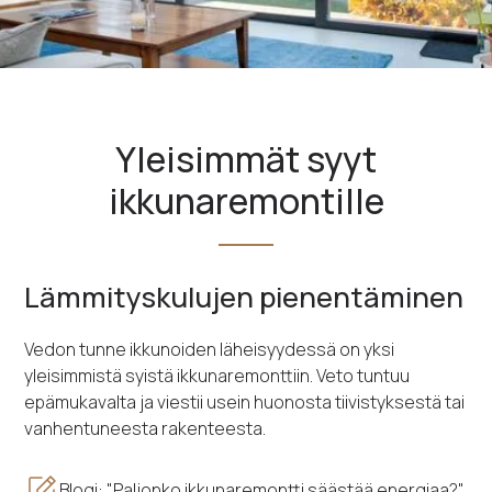
Yleisimmät syyt
ikkunaremontille
Lämmityskulujen pienentäminen
Vedon tunne ikkunoiden läheisyydessä on yksi
yleisimmistä syistä ikkunaremonttiin. Veto tuntuu
epämukavalta ja viestii usein huonosta tiivistyksestä tai
vanhentuneesta rakenteesta.
Blogi: "Paljonko ikkunaremontti säästää energiaa?"