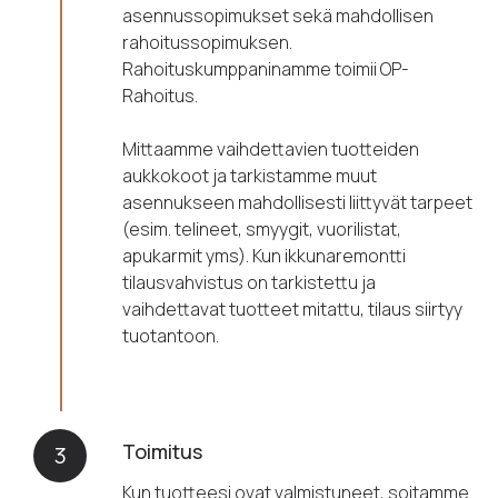
asennussopimukset sekä mahdollisen
rahoitussopimuksen.
Rahoituskumppaninamme toimii OP-
Rahoitus.
Mittaamme vaihdettavien tuotteiden
aukkokoot ja tarkistamme muut
asennukseen mahdollisesti liittyvät tarpeet
(esim. telineet, smyygit, vuorilistat,
apukarmit yms). Kun ikkunaremontti
tilausvahvistus on tarkistettu ja
vaihdettavat tuotteet mitattu, tilaus siirtyy
tuotantoon.
Toimitus
3
Kun tuotteesi ovat valmistuneet, soitamme