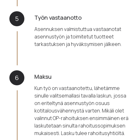
Työn vastaanotto
5
Asennuksen valmistuttua vastaanotat
asennustyön ja toimitetut tuotteet
tarkastuksen ja hyväksymisen jälkeen.
Maksu
6
Kun työ on vastaanotettu, lähetämme
sinulle valitsemallasi tavalla laskun, jossa
on eriteltynä asennustyön osuus
kotitalousvähennystä varten. Mikäli olet
valinnut OP-rahoituksen ensimmäinen erä
laskutetaan sinulta rahoitussopimuksen
mukaisesti. Lasku tulee rahoitusyhtiöltä.