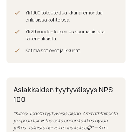
Yli 1000 toteutettua ikkunaremonttia
erilaisissa kohteissa.
Yli 20 vuoden kokemus suomalaisista
rakennuksista.
Kotimaiset ovet ja ikkunat.
Asiakkaiden tyytyväisyys NPS
100
"Kiitos! Todella tyytyväisiä ollaan. Ammattitaitoista
ja ripeää toimintaa sekä ennen kaikkea hyvää
jälkeä. Tälläistä harvoin enää kokee😊"
— Kirsi