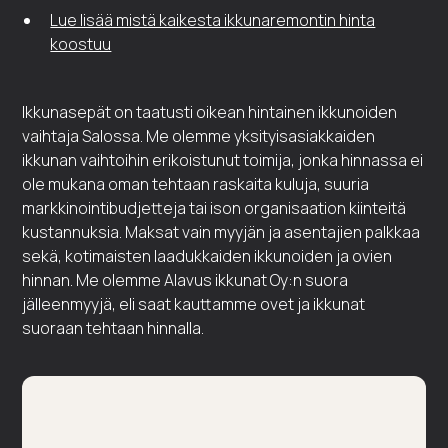
Lue lisää mistä kaikesta ikkunaremontin hinta
koostuu
Ikkunasepät on taatusti oikean hintainen ikkunoiden
vaihtaja Salossa. Me olemme yksityisasiakkaiden
ikkunan vaihtoihin erikoistunut toimija, jonka hinnassa ei
ole mukana oman tehtaan raskaita kuluja, suuria
markkinointibudjetteja tai ison organisaation kiinteitä
kustannuksia. Maksat vain myyjän ja asentajien palkkaa
sekä, kotimaisten laadukkaiden ikkunoiden ja ovien
hinnan. Me olemme Alavus ikkunat Oy:n suora
jälleenmyyjä, eli saat kauttamme ovet ja ikkunat
suoraan tehtaan hinnalla.