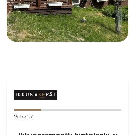
Vaihe
1
/
4
Ikkunaremontti hintalaskuri