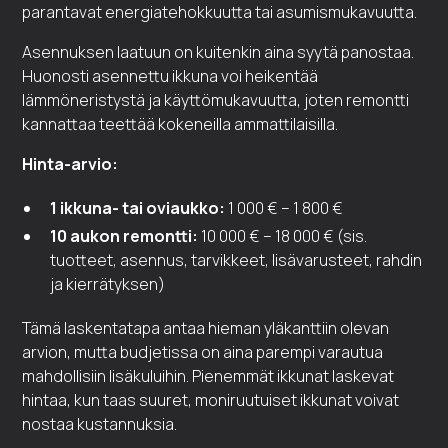
parantavat energiatehokkuutta tai asumismukavuutta.
Asennuksen laatuun on kuitenkin aina syytä panostaa.
Huonosti asennettu ikkuna voi heikentää
lämmöneristystä ja käyttömukavuutta, joten remontti
kannattaa teettää kokeneilla ammattilaisilla.
Hinta-arvio:
1 ikkuna- tai oviaukko:
1 000 € – 1 800 €
10 aukon remontti:
10 000 € – 18 000 € (sis.
tuotteet, asennus, tarvikkeet, lisävarusteet, rahdin
ja kierrätyksen)
Tämä laskentatapa antaa hieman yläkanttiin olevan
arvion, mutta budjetissa on aina parempi varautua
mahdollisiin lisäkuluihin. Pienemmät ikkunat laskevat
hintaa, kun taas suuret, moniruutuiset ikkunat voivat
nostaa kustannuksia.