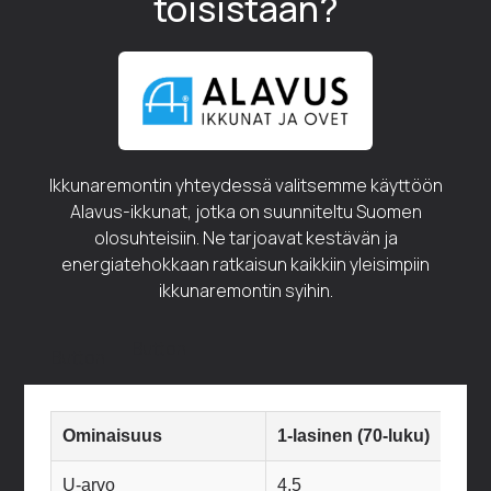
toisistaan?
Ikkunaremontin yhteydessä valitsemme käyttöön
Alavus-ikkunat, jotka on suunniteltu Suomen
olosuhteisiin. Ne tarjoavat kestävän ja
energiatehokkaan ratkaisun kaikkiin yleisimpiin
ikkunaremontin syihin.
Button
Button
Ominaisuus
1-lasinen (70-luku)
2-la
U-arvo
4,5
2,7