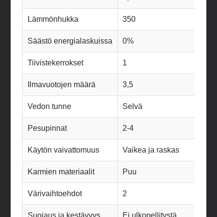
Lämmönhukka
350
210
Säästö energialaskuissa
0%
40%
Tiivistekerrokset
1
2
Ilmavuotojen määrä
3,5
2,2
Vedon tunne
Selvä
Lievä
Pesupinnat
2-4
6
Käytön vaivattomuus
Vaikea ja raskas
Tyyd
Karmien materiaalit
Puu
Puu/
Värivaihtoehdot
2
4
Suojaus ja kestävyys
Ei ulkopellitystä
Koht