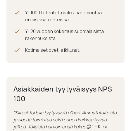
Yli 1000 toteutettua ikkunaremonttia
erilaisissa kohteissa.
Yli 20 vuoden kokemus suomalaisista
rakennuksista.
Kotimaiset ovet ja ikkunat.
Asiakkaiden tyytyväisyys NPS
100
"Kiitos! Todella tyytyväisiä ollaan. Ammattitaitoista
ja ripeää toimintaa sekä ennen kaikkea hyvää
jälkeä. Tälläistä harvoin enää kokee😊"
— Kirsi