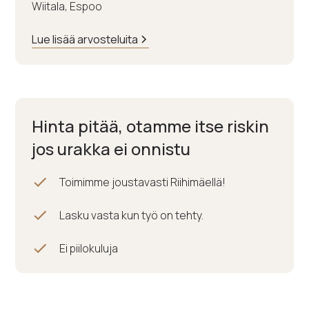
Wiitala, Espoo
Lue lisää arvosteluita
Hinta pitää, otamme itse riskin
jos urakka ei onnistu
Toimimme joustavasti Riihimäellä!
Lasku vasta kun työ on tehty.
Ei piilokuluja