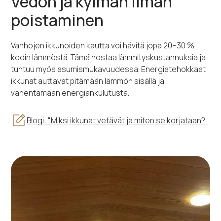
Vedon ja kylmän ilman
poistaminen
Vanhojen ikkunoiden kautta voi hävitä jopa 20–30 %
kodin lämmöstä. Tämä nostaa lämmityskustannuksia ja
tuntuu myös asumismukavuudessa. Energiatehokkaat
ikkunat auttavat pitämään lämmön sisällä ja
vähentämään energiankulutusta.
Blogi: "Miksi ikkunat vetävät ja miten se korjataan?"