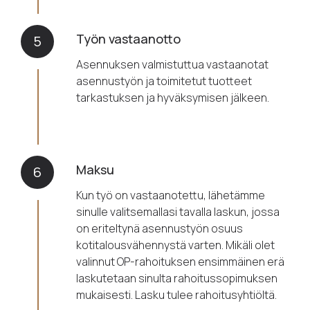
Työn vastaanotto
5
Asennuksen valmistuttua vastaanotat
asennustyön ja toimitetut tuotteet
tarkastuksen ja hyväksymisen jälkeen.
Maksu
6
Kun työ on vastaanotettu, lähetämme
sinulle valitsemallasi tavalla laskun, jossa
on eriteltynä asennustyön osuus
kotitalousvähennystä varten. Mikäli olet
valinnut OP-rahoituksen ensimmäinen erä
laskutetaan sinulta rahoitussopimuksen
mukaisesti. Lasku tulee rahoitusyhtiöltä.