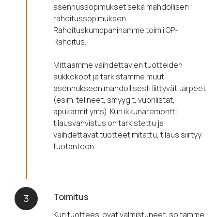
asennussopimukset sekä mahdollisen
rahoitussopimuksen.
Rahoituskumppaninamme toimii OP-
Rahoitus.
Mittaamme vaihdettavien tuotteiden
aukkokoot ja tarkistamme muut
asennukseen mahdollisesti liittyvät tarpeet
(esim. telineet, smyygit, vuorilistat,
apukarmit yms). Kun ikkunaremontti
tilausvahvistus on tarkistettu ja
vaihdettavat tuotteet mitattu, tilaus siirtyy
tuotantoon.
Toimitus
3
Kun tuotteesi ovat valmistuneet, soitamme