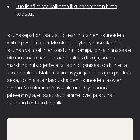
Lue lisää mistä kaikesta ikkunaremontin hinta
koostuu
Ikkunasepät on taatusti oikean hintainen ikkunoiden
vaihtaja Riihimäellä. Me olemme yksityisasiakkaiden
ikkunan vaihtoihin erikoistunut toimija, jonka hinnassa ei
ole mukana oman tehtaan raskaita kuluja, suuria
markkinointibudjetteja tai ison organisaation kiinteitä
kustannuksia. Maksat vain myyjän ja asentajien palkkaa
sekä, kotimaisten laadukkaiden ikkunoiden ja ovien
hinnan. Me olemme Alavus ikkunat Oy:n suora
jälleenmyyjä, eli saat kauttamme ovet ja ikkunat
suoraan tehtaan hinnalla.