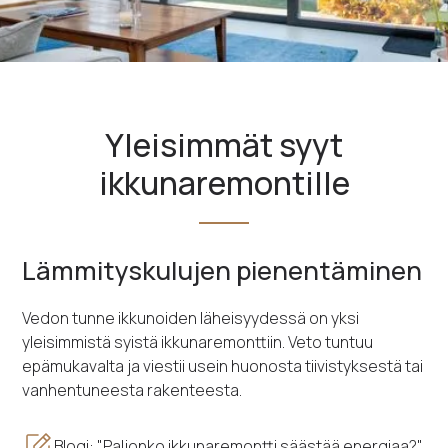
Yleisimmät syyt
ikkunaremontille
Lämmityskulujen pienentäminen
Vedon tunne ikkunoiden läheisyydessä on yksi
yleisimmistä syistä ikkunaremonttiin. Veto tuntuu
epämukavalta ja viestii usein huonosta tiivistyksestä tai
vanhentuneesta rakenteesta.
Blogi: "Paljonko ikkunaremontti säästää energiaa?"