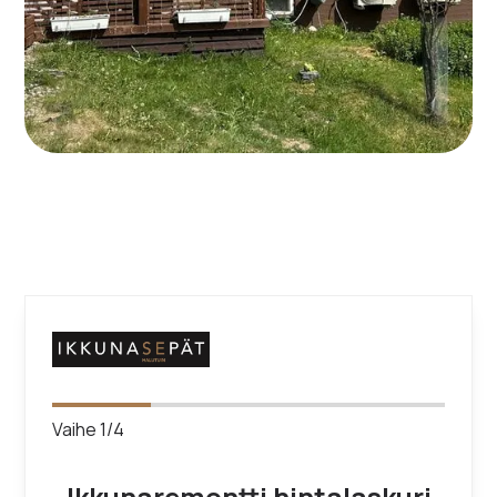
Vaihe
1
/
4
Ikkunaremontti hintalaskuri