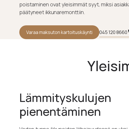
poistaminen ovat yleisimmät syyt, miksi asia
päätyneet ikkunaremonttiin.
045 120 8660
Varaa maksuton kartoituskäynti
Yleisi
Lämmityskulujen
pienentäminen