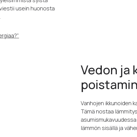
yleisimmistä syistä
viestii usein huonosta
.
ergiaa?"
Vedon ja 
poistami
Vanhojen ikkunoiden k
Tämä nostaa lämmitys
asumismukavuudessa. 
lämmön sisällä ja väh