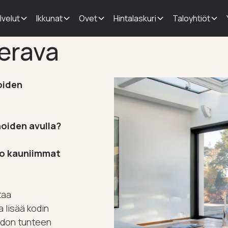
lvelut
Ikkunat
Ovet
Hintalaskuri
Taloyhtiöt
erava
oiden
oiden avulla?
ko kauniimmat
taa
 lisää kodin
edon tunteen