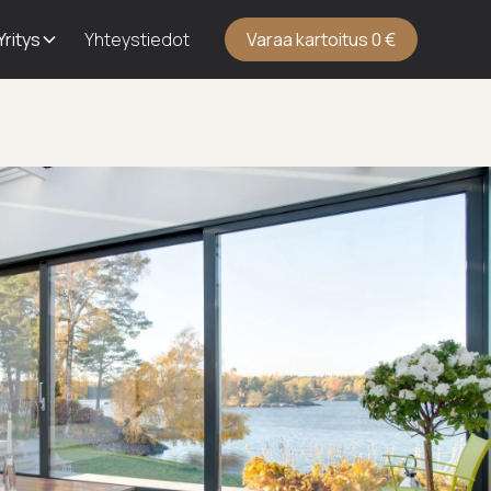
Yritys
Yhteystiedot
Varaa kartoitus 0 €