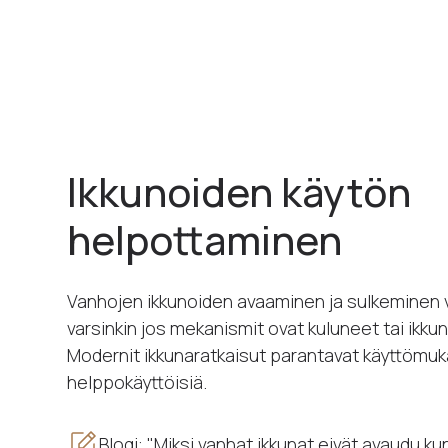
Ikkunoiden käytön
helpottaminen
Vanhojen ikkunoiden avaaminen ja sulkeminen v
varsinkin jos mekanismit ovat kuluneet tai ikkuna
Modernit ikkunaratkaisut parantavat käyttömuk
helppokäyttöisiä.
Blogi: "Miksi vanhat ikkunat eivät avaudu ku