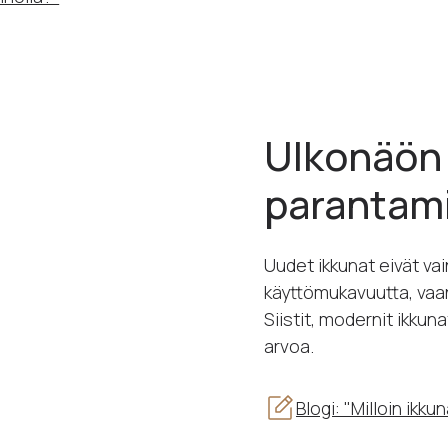
Ulkonäön 
parantam
Uudet ikkunat eivät va
käyttömukavuutta, vaa
Siistit, modernit ikkuna
arvoa.
Blogi: "Milloin ikk