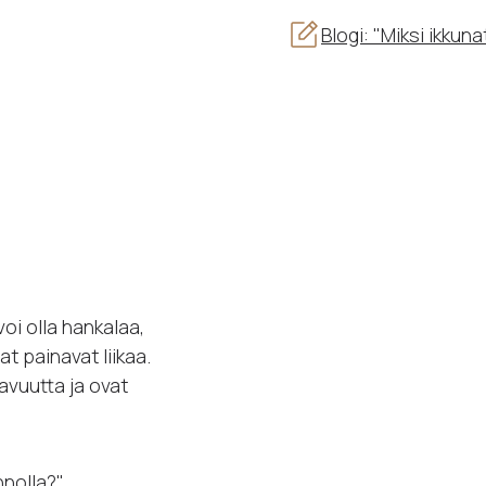
Blogi: "Miksi ikkun
oi olla hankalaa,
t painavat liikaa.
avuutta ja ovat
nnolla?"