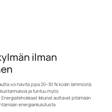
kylmän ilman
nen
autta voi hävitä jopa 20–30 % kodin lämmöstä.
kustannuksia ja tuntuu myös
Energiatehokkaat ikkunat auttavat pitämään
entämään energiankulutusta.