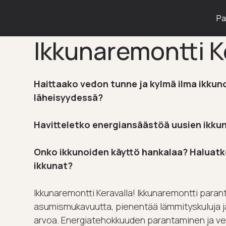
Pa
Ikkunaremontti K
Haittaako vedon tunne ja kylmä ilma ikkun
läheisyydessä?
Havitteletko energiansäästöä uusien ikkun
Onko ikkunoiden käyttö hankalaa? Haluat
ikkunat?
Ikkunaremontti Keravalla! Ikkunaremontti paran
asumismukavuutta, pienentää lämmityskuluja ja
arvoa. Energiatehokkuuden parantaminen ja v