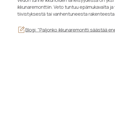
Vedon tunne ikkunoiden läheisyydessä on yksi 
ikkunaremonttiin. Veto tuntuu epämukavalta ja 
tiivistyksestä tai vanhentuneesta rakenteesta
Blogi: "Paljonko ikkunaremontti säästää en