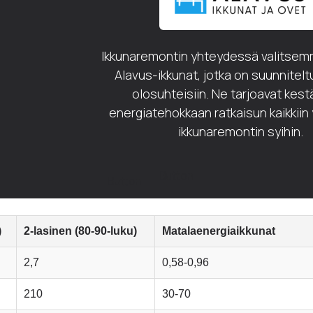
Ikkunaremontin yhteydessä valitsem
Alavus-ikkunat, jotka on suunnite
olosuhteisiin. Ne tarjoavat kest
energiatehokkaan ratkaisun kaikkiin 
ikkunaremontin syihin.
Button
Button
)
2-lasinen (80-90-luku)
Matalaenergiaikkunat
2,7
0,58-0,96
210
30-70