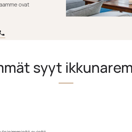
kkaamme ovat
mmät syyt ikkunarem