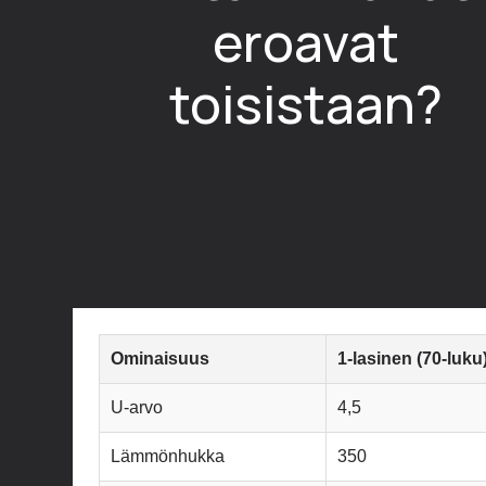
eroavat
toisistaan?
Ominaisuus
1-lasinen (70-luku
U-arvo
4,5
Lämmönhukka
350