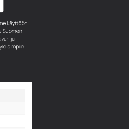
me käyttöön
ltu Suomen
ävän ja
yleisimpiin