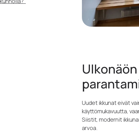
 kunnolla?"
Ulkonäön 
parantam
Uudet ikkunat eivät va
käyttömukavuutta, vaa
Siistit, modernit ikkuna
arvoa.