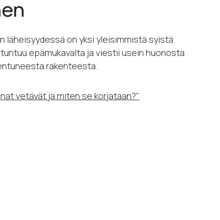
nen
n läheisyydessä on yksi yleisimmistä syistä
 tuntuu epämukavalta ja viestii usein huonosta
hentuneesta rakenteesta.
kkunat vetävät ja miten se korjataan?"