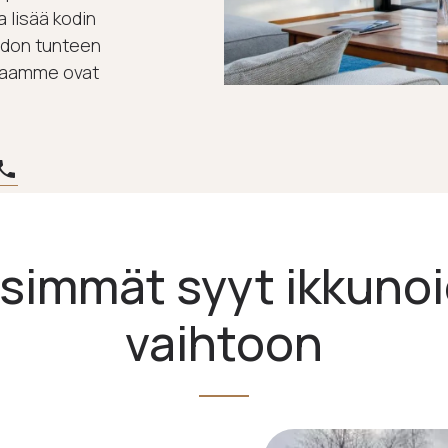
 lisää kodin
edon tunteen
kkaamme ovat
isimmät syyt ikkuno
vaihtoon