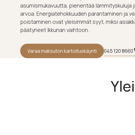
asumismukavuutta, pienentää lämmityskuluja ja
arvoa. Energiatehokkuuden parantaminen ja v
poistaminen ovat yleisimmät syyt, miksi asia
päätyneet Ikkunan vaihtoon.
045 120 8660
Varaa maksuton kartoituskäynti
Yle