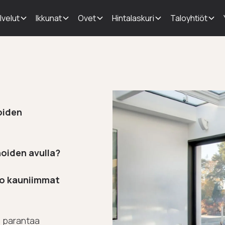
lvelut
Ikkunat
Ovet
Hintalaskuri
Taloyhtiöt
oiden
oiden avulla?
ko kauniimmat
o parantaa