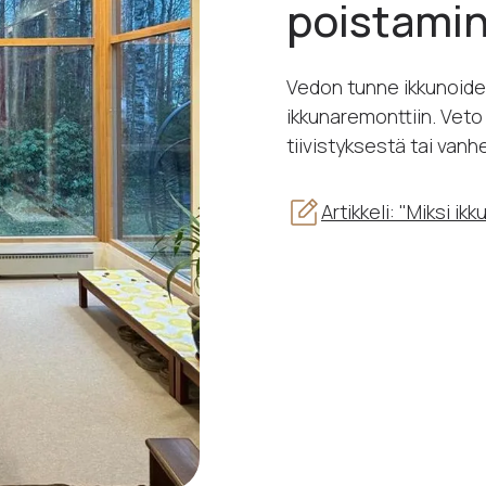
poistami
Vedon tunne ikkunoide
ikkunaremonttiin. Veto
tiivistyksestä tai van
Artikkeli: "Miksi i