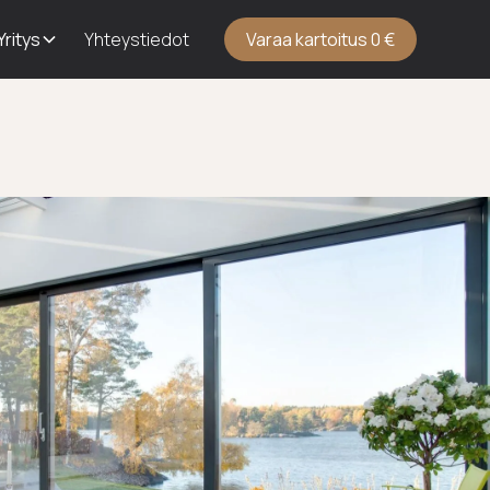
Yritys
Yhteystiedot
Varaa kartoitus 0 €