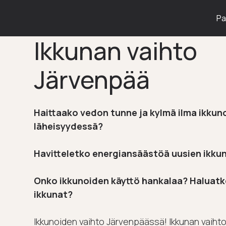
Pa
Ikkunan vaihto
Järvenpää
Haittaako vedon tunne ja kylmä ilma ikkun
läheisyydessä?
Havitteletko energiansäästöä uusien ikkun
Onko ikkunoiden käyttö hankalaa? Haluat
ikkunat?
Ikkunoiden vaihto Järvenpäässä! Ikkunan vaiht