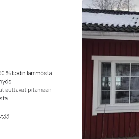
–30 % kodin lämmöstä.
 myös
t auttavat pitämään
sta.
stää